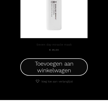
Seven day miracle mask
€
35,00
Toevoegen aan
winkelwagen
Voeg toe aan verlanglijst