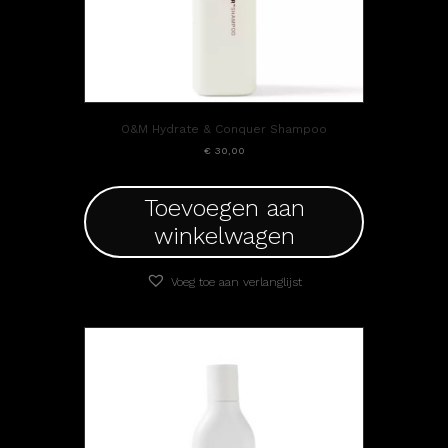
O&M Hydrate & Conquer Shampoo
€
30,00
Toevoegen aan
winkelwagen
Voeg toe aan verlanglijst