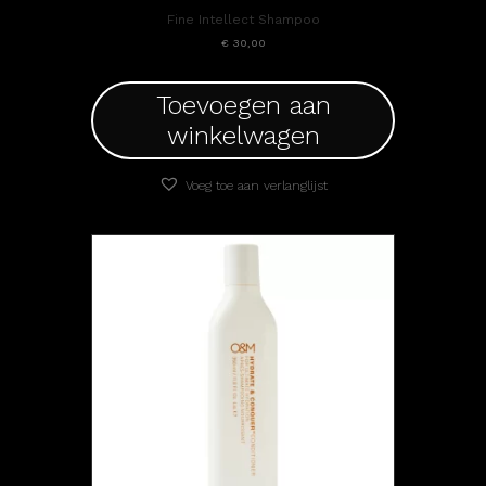
Fine Intellect Shampoo
€
30,00
Toevoegen aan
winkelwagen
Voeg toe aan verlanglijst