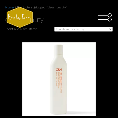
Home
/ Producten getagged “clean beauty”
clean beauty
Toont alle 4 resultaten