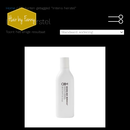
Home
/ Producten getagged “Intens herstel”
Intens herstel
Toont het enige resultaat