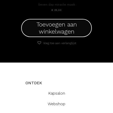
Seven day miracle mask
€
35,00
Toevoegen aan
winkelwagen
Voeg toe aan verlanglijst
ONTDEK
Kapsalon
Webshop