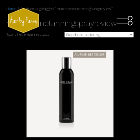
Home
/ Producten getagged “marcinbanetanningsprayreview”
marcinbanetanningsprayreview
Toont het enige resultaat