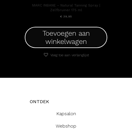
MARC INBANE – Natural Tanning Spray |
Zelfbruiner 175 ml
€
39,95
Toevoegen aan
winkelwagen
Voeg toe aan verlanglijst
ONTDEK
Kapsalon
Webshop