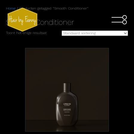
Home
/ Producten getagged “Smooth Conditioner”
Smooth Conditioner
Toont het enige resultaat