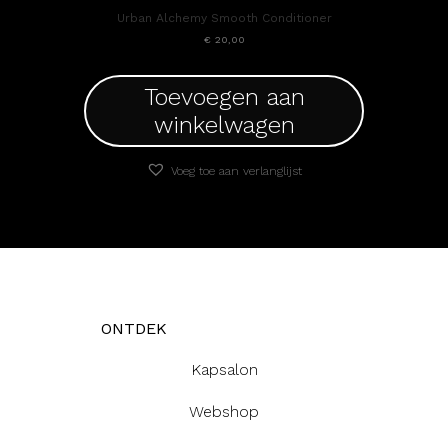
Urban Alchemy Smooth Conditioner
€
20,00
Toevoegen aan
winkelwagen
Voeg toe aan verlanglijst
ONTDEK
Kapsalon
Webshop