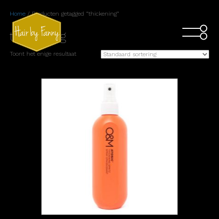
Home
/ Producten getagged “thickening”
thickening
Toont het enige resultaat