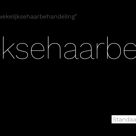
wekelijksehaarbehandeling”
ijksehaarb