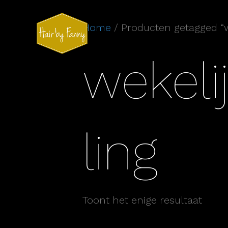
Home
/ Producten getagged “
wekel
ling
Toont het enige resultaat