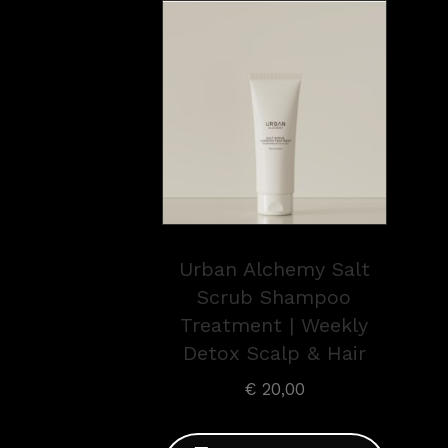
Urban Alchemy Salt
Scrub Shampoo
Treatment | Weekly
Detox Scalp & Hair
€
20,00