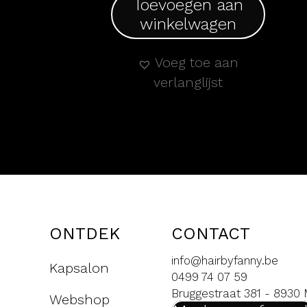
Toevoegen aan
winkelwagen
Voeg toe aan
verlanglijst
ONTDEK
CONTACT
info@hairbyfanny.be
Kapsalon
0499 74 07 59
Bruggestraat 381 - 8930
Webshop