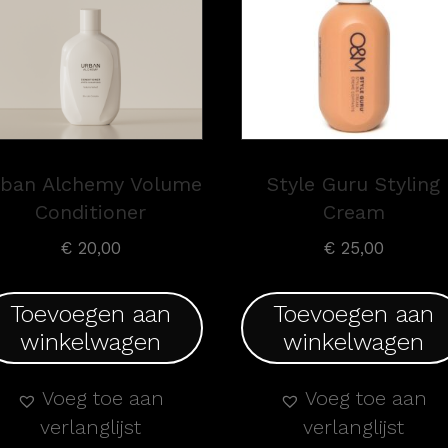
rban Alchemy Volume
Style Guru Styling
Conditioner
Cream
€
20,00
€
25,00
Toevoegen aan
Toevoegen aan
winkelwagen
winkelwagen
Voeg toe aan
Voeg toe aan
verlanglijst
verlanglijst