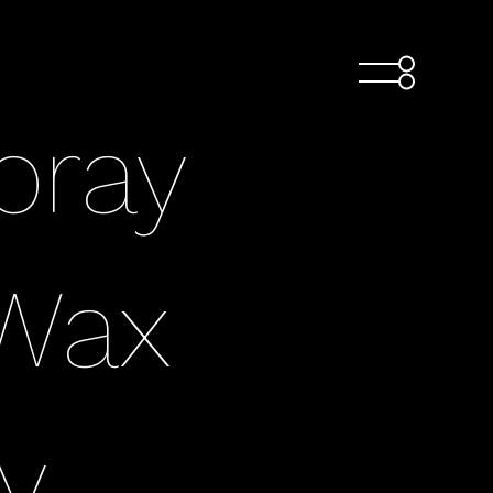
pray
 Wax
y