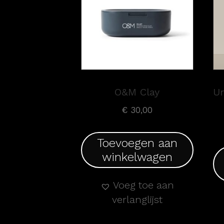
O&M Clay
U
€
30,00
Toevoegen aan
winkelwagen
Voeg toe aan
verlanglijst