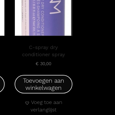
C-spray dry
conditioner spray
€
30,00
Toevoegen aan
winkelwagen
Voeg toe aan
verlanglijst