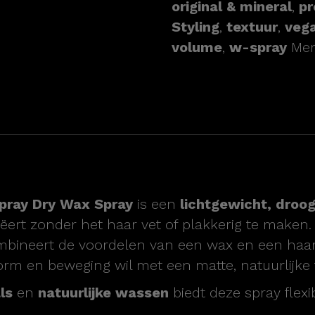
original & mineral
,
pr
Styling
,
textuur
,
veg
volume
,
w-spray
Me
Spray Dry Wax Spray
is een
lichtgewicht, droo
reëert zonder het haar vet of plakkerig te maken.
mbineert de voordelen van een wax en een haa
orm en beweging wil met een matte, natuurlijke f
ls
en
natuurlijke wassen
biedt deze spray flexi