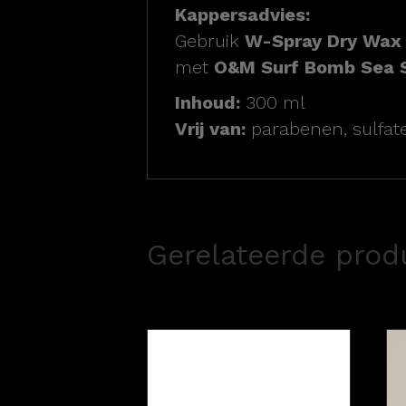
Kappersadvies:
Gebruik
W-Spray Dry Wax
met
O&M Surf Bomb Sea S
Inhoud:
300 ml
Vrij van:
parabenen, sulfaten
Gerelateerde prod