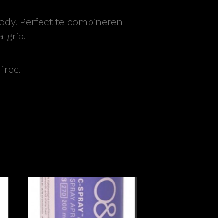
body. Perfect te combineren
 grip.
free.