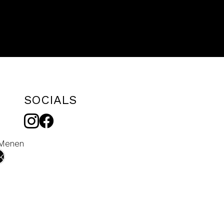
SOCIALS
 Menen
k