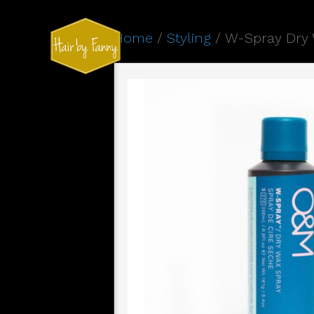
Home
/
Styling
/ W-Spray Dry