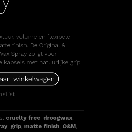
tuur, volume en flexibele
te finish. De Original &
Wax Spray zorgt voor
e kapsels met natuurlijke grip.
 aan winkelwagen
glijst
s:
cruelty free
,
droogwax
,
ray
,
grip
,
matte finish
,
O&M
,