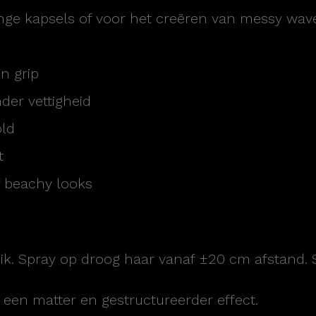
lange kapsels of voor het creëren van messy wav
n grip
der vettigheid
old
t
f beachy looks
k. Spray op droog haar vanaf ±20 cm afstand. S
een matter en gestructureerder effect.