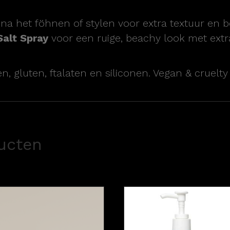
na het föhnen of stylen voor extra textuur en 
alt Spray
voor een ruige, beachy look met extra
, gluten, ftalaten en siliconen. Vegan & cruelty 
ucten