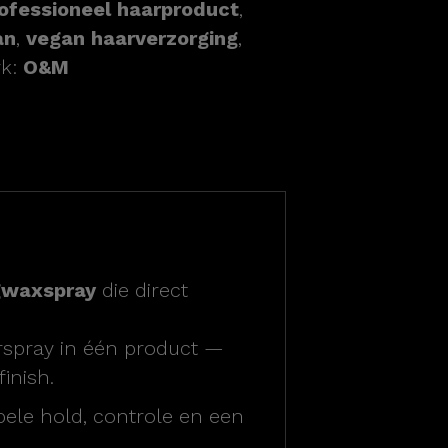
ofessioneel haarproduct
,
an
,
vegan haarverzorging
,
rk:
O&M
gwaxspray
die direct
rspray in één product —
inish.
bele hold, controle en een