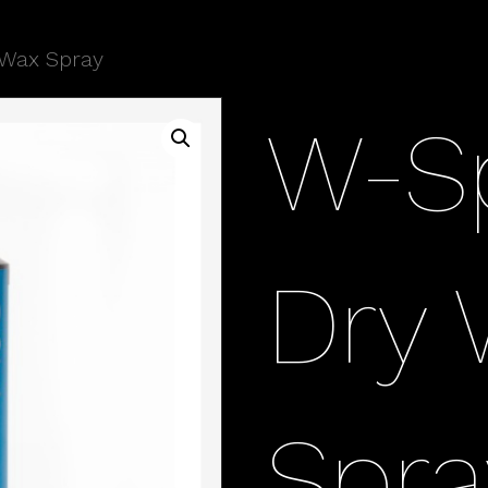
 Wax Spray
W-S
Dry
Spra