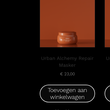
Urban Alchemy Repair
U
Masker
€
23,00
Toevoegen aan
winkelwagen