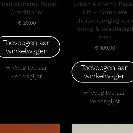
rban Alchemy Repair
Urban Alchemy Repa
Conditioner
Kit – Complete
thuisverzorging voo
€
20,00
droog & beschadig
haar
Toevoegen aan
€
109,00
winkelwagen
Toevoegen aan
Voeg toe aan
winkelwagen
verlanglijst
Voeg toe aan
verlanglijst