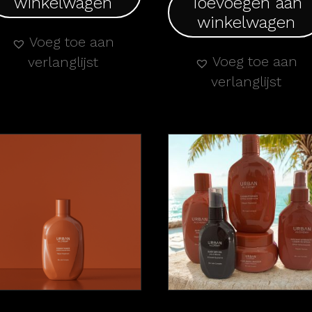
winkelwagen
Toevoegen aan
winkelwagen
Voeg toe aan
Voeg toe aan
verlanglijst
verlanglijst