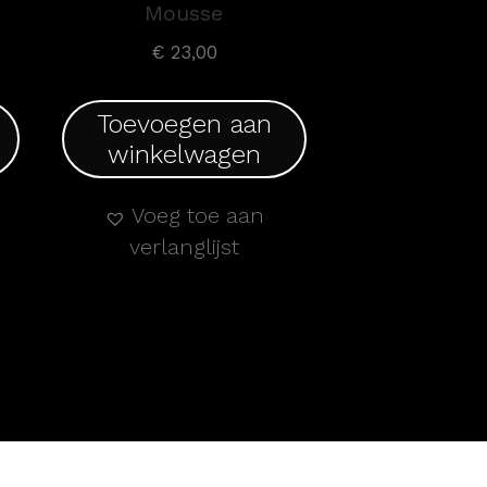
Mousse
€
23,00
Toevoegen aan
winkelwagen
Voeg toe aan
verlanglijst