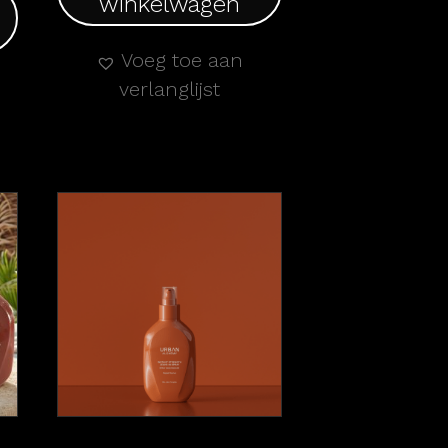
winkelwagen
Voeg toe aan
verlanglijst