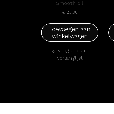
Smooth oil
€
23,00
Toevoegen aan
winkelwagen
Voeg toe aan
verlanglijst