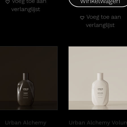
winkelwagen
Voeg toe aan
verlanglijst
Voeg toe aan
verlanglijst
Urban Alchemy
Urban Alchemy Volu