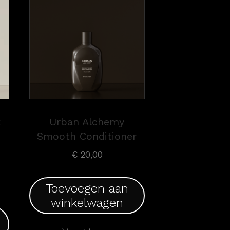
t
Urban Alchemy
Smooth Conditioner
€
20,00
Toevoegen aan
winkelwagen