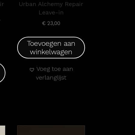
ir
Urban Alchemy Repair
Leave-in
r
€
23,00
d
Toevoegen aan
winkelwagen
Voeg toe aan
verlanglijst