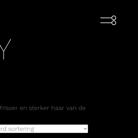
Y
 frisser en sterker haar van de