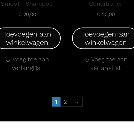
Smooth Shampoo
Conditioner
€
20,00
€
20,00
Toevoegen aan
Toevoegen aan
winkelwagen
winkelwagen
Voeg toe aan
Voeg toe aan
verlanglijst
verlanglijst
1
2
→