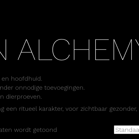
N ALCHEM
r en hoofdhuid.
nder onnodige toevoegingen.
en dierproeven.
g een ritueel karakter, voor zichtbaar gezonder,
ltaten wordt getoond