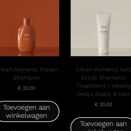
rban Alchemy Repair
Urban Alchemy Sal
Shampoo
Scrub Shampoo
Treatment | Weekly
€
20,00
Detox Scalp & Hair
€
20,00
Toevoegen aan
winkelwagen
Toevoegen aan