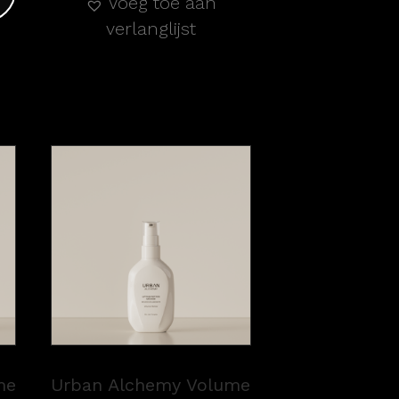
Voeg toe aan
verlanglijst
me
Urban Alchemy Volume