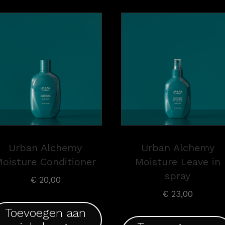
Urban Alchemy
Urban Alchemy
oisture Conditioner
Moisture Leave in
spray
€
20,00
€
23,00
Toevoegen aan