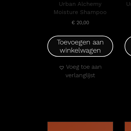
Urban Alchemy
U
Moisture Shampoo
€
20,00
Toevoegen aan
winkelwagen
Voeg toe aan
verlanglijst