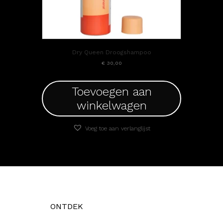
Dry Queen Droogshampoo
€
30,00
Toevoegen aan
winkelwagen
Voeg toe aan verlanglijst
ONTDEK