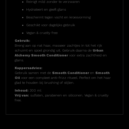
Reinigt mild zonder te verzwaren
Hydrateert en geeft glans
Beschermt tegen vocht en kroesvorming
Geschikt voor dagelijks gebruik
Vegan & cruelty free
Gebruik:
Breng aan op nat haar, masseer zachtjes in tot het rijk
schuimt en spoel grondig uit. Gebruik daarna de
Urban
Alchemy Smooth Conditioner
voor extra zachtheid en
glans.
Kappersadvies:
Gebruik samen met de
Smooth Conditioner
en
Smooth
Oil
voor een compleet anti-frizz ritueel. Perfect om het haar
glad te houden bij brushing of stijlen.
Inhoud:
300 ml
Vrij van:
sulfaten, parabenen en siliconen. Vegan & cruelty
free.