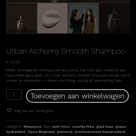
Urban Alchemy Smooth Shampoo
€
20,00
Milde, verzorgende shampoo die pluis temt, het haar glad maakt en een
natuurlijke glans geeft. De Urban Alchemy Smooth Shampoo reinigt zacht
zonder te verzwaren — ideaal voor droog, pluizig of weerbarstig haar.
Urban
Toevoegen aan winkelwagen
Alchemy
Smooth
Shampoo
Voeg toe aan verlanglijst
aantal
Categorie:
Shampoo
Tags:
anti-frizz
,
cruelty free
,
glad haar
,
glans
,
hydratatie
,
Opus Magnum
,
pluisvrij
,
professioneel haarproduct
,