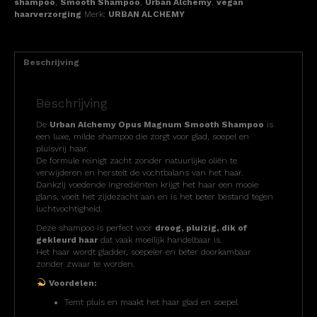
shampoo
,
Smooth Shampoo
,
Urban Alchemy
,
vegan
haarverzorging
Merk:
URBAN ALCHEMY
Beschrijving
Beschrijving
De
Urban Alchemy Opus Magnum Smooth Shampoo
is
een luxe, milde shampoo die zorgt voor glad, soepel en
pluisvrij haar.
De formule reinigt zacht zonder natuurlijke oliën te
verwijderen en herstelt de vochtbalans van het haar.
Dankzij voedende ingrediënten krijgt het haar een mooie
glans, voelt het zijdezacht aan en is het beter bestand tegen
luchtvochtigheid.
Deze shampoo is perfect voor
droog, pluizig, dik of
gekleurd haar
dat vaak moeilijk handelbaar is.
Het haar wordt gladder, soepeler en beter doorkambaar
zonder zwaar te worden.
Voordelen:
Temt pluis en maakt het haar glad en soepel