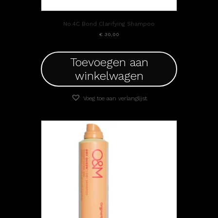
No.4C Bond Clarifying Shampoo
€
30,00
Toevoegen aan
winkelwagen
Voeg toe aan verlanglijst