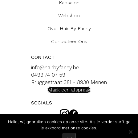
Kapsalon
Webshop
Over Hair By Fanny
Contacteer Ons
CONTACT
info@hairbyfanny.be
0499 74 07 59
Bruggestraat 381 - 8930 Menen
Maak een afspraak
SOCIALS
Hallo, wij gebruiken cookies op onze site. Als je verder surft ga
je akkoord met onze cookies.
© 2026 Hair by fanny* webdesign with
by
moof