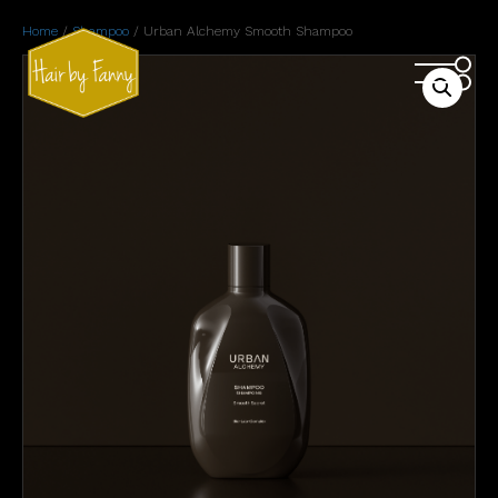
Home
/
Shampoo
/ Urban Alchemy Smooth Shampoo