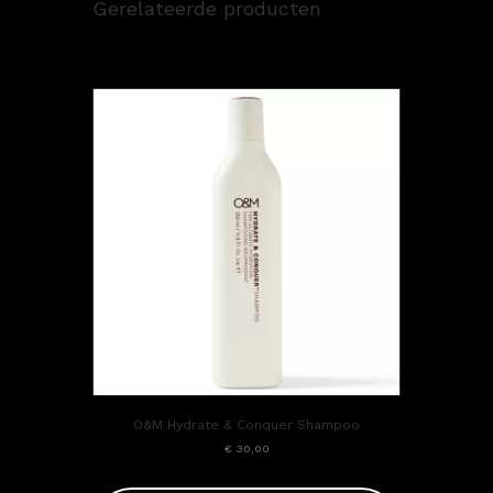
Gerelateerde producten
O&M Hydrate & Conquer Shampoo
€
30,00