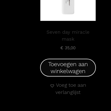
Seven day miracle
mask
€
35,00
Toevoegen aan
winkelwagen
Voeg toe aan
verlanglijst