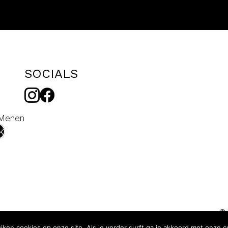
SOCIALS
 Menen
k
© 
uiken cookies op onze site. Als je verder surft ga je akkoord met onze c