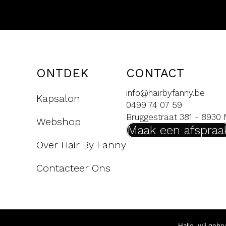
ONTDEK
CONTACT
info@hairbyfanny.be
Kapsalon
0499 74 07 59
Bruggestraat 381 - 8930
Webshop
Maak een afspraa
Over Hair By Fanny
Contacteer Ons
Hallo, wij gebr