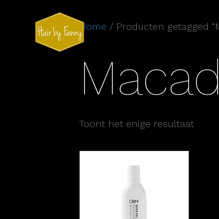
Home
/ Producten getagged “
Macad
Toont het enige resultaat